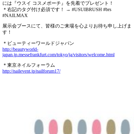
には『ウスイ コスメポーチ』を先着でプレゼント！
＊右記のタグ付け必須です！ → #USUIBRUSH #brs
#NAILMAX
展示会ブースにて、皆様のご来場を心よりお待ち申し上げま
す！
＊ビューティーワールドジャパン
http://beautyworld-
japan.jp.messefrankfurt.com/tokyo/ja/visitors/welcome.html
＊東京ネイルフォーラム
http://nailevent.jp/nailforum17/