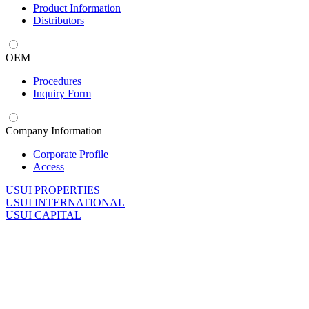
Product Information
Distributors
OEM
Procedures
Inquiry Form
Company Information
Corporate Profile
Access
U
SUI PROPERTIES
U
SUI INTERNATIONAL
U
SUI CAPITAL