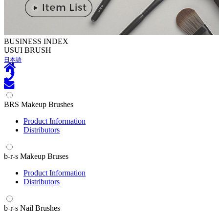
BUSINESS INDEX
U
SUI BRUSH
日本語
BRS Makeup Brushes
Product Information
Distributors
b-r-s Makeup Bruses
Product Information
Distributors
b-r-s Nail Brushes