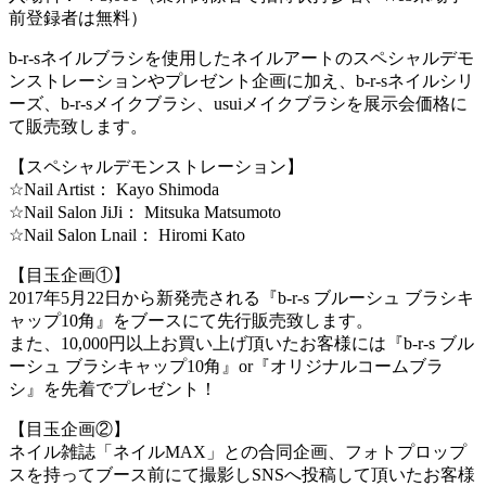
前登録者は無料）
b-r-sネイルブラシを使用したネイルアートのスペシャルデモ
ンストレーションやプレゼント企画に加え、b-r-sネイルシリ
ーズ、b-r-sメイクブラシ、usuiメイクブラシを展示会価格に
て販売致します。
【スペシャルデモンストレーション】
☆Nail Artist： Kayo Shimoda
☆Nail Salon JiJi： Mitsuka Matsumoto
☆Nail Salon Lnail： Hiromi Kato
【目玉企画①】
2017年5月22日から新発売される『b-r-s ブルーシュ ブラシキ
ャップ10角』をブースにて先行販売致します。
また、10,000円以上お買い上げ頂いたお客様には『b-r-s ブル
ーシュ ブラシキャップ10角』or『オリジナルコームブラ
シ』を先着でプレゼント！
【目玉企画②】
ネイル雑誌「ネイルMAX」との合同企画、フォトプロップ
スを持ってブース前にて撮影しSNSへ投稿して頂いたお客様