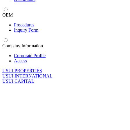
OEM
Procedures
Inquiry Form
Company Information
Corporate Profile
Access
U
SUI PROPERTIES
U
SUI INTERNATIONAL
U
SUI CAPITAL