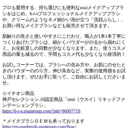
プロも愛用する、持ち運びにも便利なusuiメイクアップブラ
シをはじめ、b-r-sプロフェッショナルメイクアップブラシ
や、クリームのようなキメ細かい泡が立つ「洗顔ぶらし」、
お買い得なメイクブラシなども販売させて頂きます。
肌触りの良さと使いやすさにこだわり、職人が1本1本丁寧に
つくりあげたブラシは、細かくパウダーがのるから崩れにく
く、お化粧直しの回数が少なくなります。また、使うコスメ
用品の量も減るので、手間もコスメ代も少なくなり経済的！
お試しコーナーでは、ブラシへの含み方や、お肌にのせたと
きのパウダーののり方、伸び具合など、実際の使用感をお試
し頂けます。ぜひお手に取って、ご自由にお試しくださいま
せ。
☆イチオシ商品
神戸セレクション.10認定商品「usui（ウスイ）リキッドファ
ンデーションブラシ」
https://b-r-s.usuigroup.com/?pid=96007719
＊メイクブラシＯＥＭも承っております
https://en-usuibrush.usuigroup.com/flow/