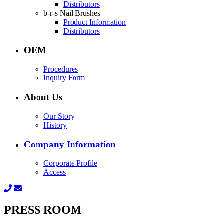
Distributors
b-r-s Nail Brushes
Product Information
Distributors
OEM
Procedures
Inquiry Form
About Us
Our Story
History
Company Information
Corporate Profile
Access
PRESS ROOM