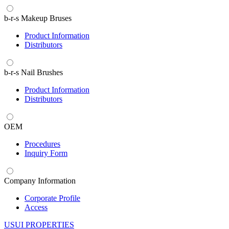
b-r-s Makeup Bruses
Product Information
Distributors
b-r-s Nail Brushes
Product Information
Distributors
OEM
Procedures
Inquiry Form
Company Information
Corporate Profile
Access
U
SUI PROPERTIES