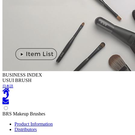
BUSINESS INDEX
U
SUI BRUSH
日本語
BRS Makeup Brushes
Product Information
Distributors