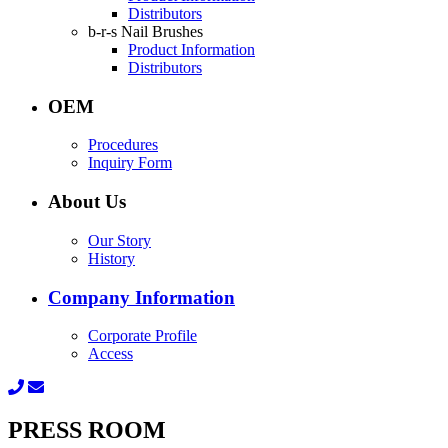
Distributors
b-r-s Nail Brushes
Product Information
Distributors
OEM
Procedures
Inquiry Form
About Us
Our Story
History
Company Information
Corporate Profile
Access
PRESS ROOM