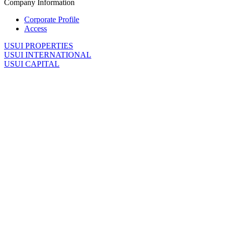
Company Information
Corporate Profile
Access
U
SUI PROPERTIES
U
SUI INTERNATIONAL
U
SUI CAPITAL