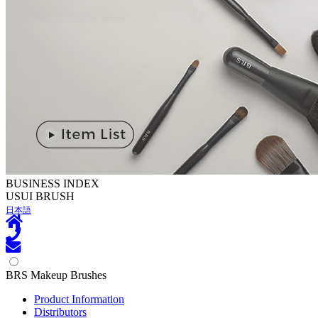
BUSINESS INDEX
U
SUI BRUSH
日本語
BRS Makeup Brushes
Product Information
Distributors