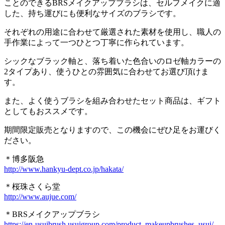
ことのできるBRSメイクアップブラシは、セルフメイクに適
した、持ち運びにも便利なサイズのブラシです。
それぞれの用途に合わせて厳選された素材を使用し、職人の
手作業によって一つひとつ丁寧に作られています。
シックなブラック軸と、落ち着いた色合いのロゼ軸カラーの
2タイプあり、使うひとの雰囲気に合わせてお選び頂けま
す。
また、よく使うブラシを組み合わせたセット商品は、ギフト
としてもおススメです。
期間限定販売となりますので、この機会にぜひ足をお運びく
ださい。
＊博多阪急
http://www.hankyu-dept.co.jp/hakata/
＊桜珠さくら堂
http://www.aujue.com/
＊BRSメイクアップブラシ
https://en-usuibrush.usuigroup.com/product_makeupbrushes_usui/