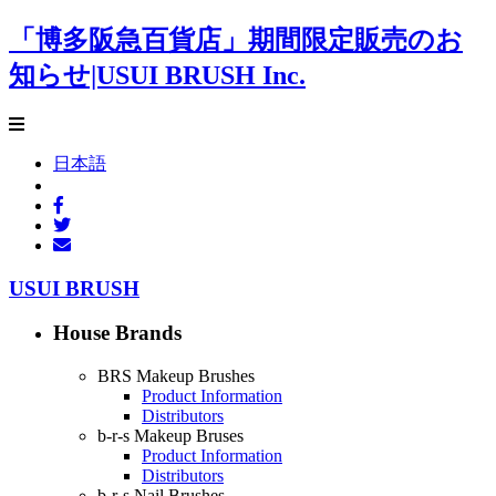
「博多阪急百貨店」期間限定販売のお
知らせ|USUI BRUSH Inc.
日本語
USUI BRUSH
House Brands
BRS Makeup Brushes
Product Information
Distributors
b-r-s Makeup Bruses
Product Information
Distributors
b-r-s Nail Brushes