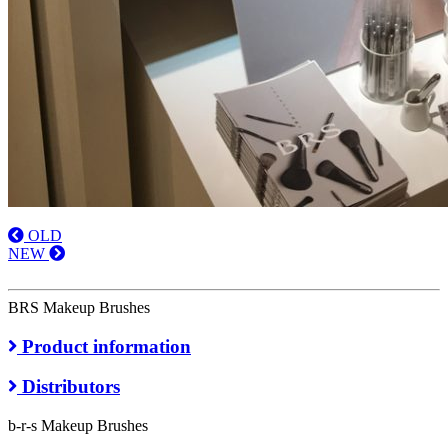
OLD
NEW
BRS Makeup Brushes
Product information
Distributors
b-r-s Makeup Brushes