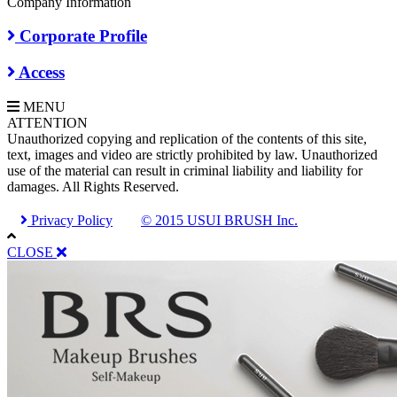
Company Information
Corporate Profile
Access
MENU
A
TTENTION
Unauthorized copying and replication of the contents of this site,
text, images and video are strictly prohibited by law. Unauthorized
use of the material can result in criminal liability and liability for
damages. All Rights Reserved.
Privacy Policy
© 2015 USUI BRUSH Inc.
CLOSE