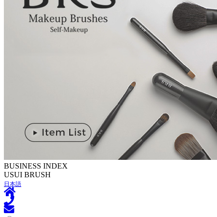
BUSINESS INDEX
U
SUI BRUSH
日本語