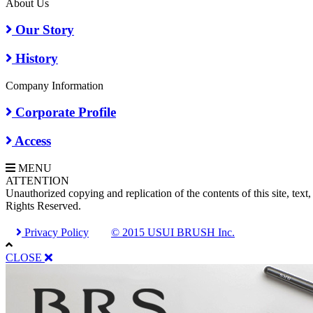
About Us
Our Story
History
Company Information
Corporate Profile
Access
MENU
A
TTENTION
Unauthorized copying and replication of the contents of this site, text,
Rights Reserved.
Privacy Policy
© 2015 USUI BRUSH Inc.
CLOSE