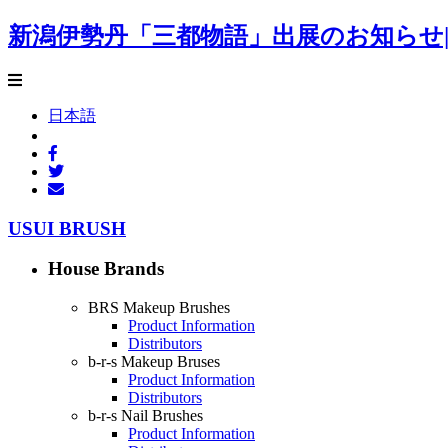
新潟伊勢丹「三都物語」出展のお知らせ|USUI
日本語
USUI BRUSH
House Brands
BRS Makeup Brushes
Product Information
Distributors
b-r-s Makeup Bruses
Product Information
Distributors
b-r-s Nail Brushes
Product Information