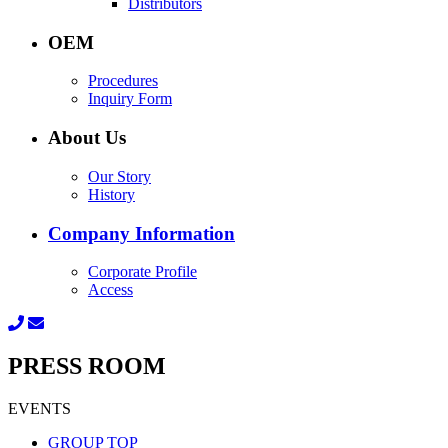
Distributors
OEM
Procedures
Inquiry Form
About Us
Our Story
History
Company Information
Corporate Profile
Access
PRESS ROOM
EVENTS
GROUP TOP