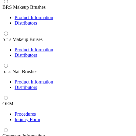
BRS Makeup Brushes
Product Information
Distributors
b-r-s Makeup Bruses
Product Information
Distributors
b-r-s Nail Brushes
Product Information
Distributors
OEM
Procedures
Inquiry Form
Company Information