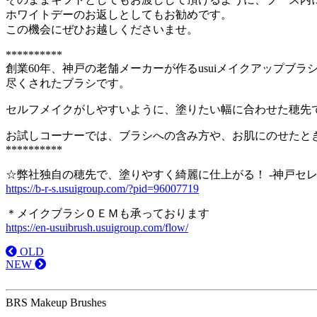
ホワイトデーのお返しとしてもお勧めです。
この機会にぜひお越しくださいませ。
**********
創業60年、神戸の老舗メーカーが作るusuiメイクアップ
尽くされたブラシです。
セルフメイクがしやすいように、塗りたい幅に合わせた穂先
お試しコーナーでは、ブラシへの含み方や、お肌にのせたと
**********
☆弊社独自の穂先で、塗りやすく綺麗に仕上がる！ -神戸セレク
https://b-r-s.usuigroup.com/?pid=96007719
＊メイクブラシＯＥＭも承っております
https://en-usuibrush.usuigroup.com/flow/
OLD
NEW
BRS Makeup Brushes