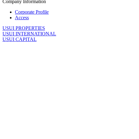
Company Information
Corporate Profile
Access
U
SUI PROPERTIES
U
SUI INTERNATIONAL
U
SUI CAPITAL