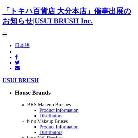
「トキハ百貨店 大分本店」催事出展の
お知らせ|USUI BRUSH Inc.
日本語
USUI BRUSH
House Brands
BRS Makeup Brushes
Product Information
Distributors
b-r-s Makeup Bruses
Product Information
Distributors
b-r-s Nail Brushes