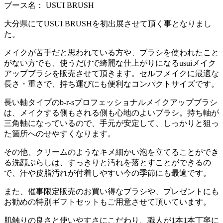
ブース名： USUI BRUSH
大分県にてUSUI BRUSHを初出展させて頂く事となりまし
た。
メイクが苦手だと思われている方や、ブラシを使われたこと
がない方でも、使うだけで綺麗な仕上がりになるusuiメイク
アップブラシを販売させて頂きます。セルフメイクに最適な
長さ・重さで、持ち運びにも便利なコンパクトサイズです。
長い軸タイプのb-r-sプロフェッショナルメイクアップブラシ
は、メイクする側もされる側も心地のよいブラシ。持ち軸が
三角軸になっているので、手元が安定して、しっかりと狙っ
た箇所へのせやすくなります。
その他、クリームのようなキメ細かい泡を立てることができ
る洗顔ぶらしは、すっきりと汚れを落とすことができるの
で、汗や皮脂汚れが付着しやすい今の季節にも最適です。
また、催事限定販売のお買い得なブラシや、プレゼントにも
お勧めの特別ギフトセットもご用意させて頂いています。
肌触りの良さと使いやすさにこだわり、職人が1本1本丁寧に