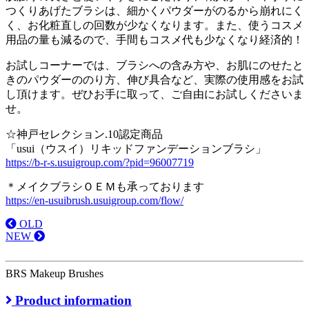
つくりあげたブラシは、細かくパウダーがのるから崩れにく
く、お化粧直しの回数が少なくなります。また、使うコスメ
用品の量も減るので、手間もコスメ代も少なくなり経済的！
お試しコーナーでは、ブラシへの含み方や、お肌にのせたと
きのパウダーののり方、伸び具合など、実際の使用感をお試
し頂けます。ぜひお手に取って、ご自由にお試しくださいま
せ。
☆神戸セレクション.10認定商品
「usui（ウスイ）リキッドファンデーションブラシ」
https://b-r-s.usuigroup.com/?pid=96007719
＊メイクブラシＯＥＭも承っております
https://en-usuibrush.usuigroup.com/flow/
OLD
NEW
BRS Makeup Brushes
Product information