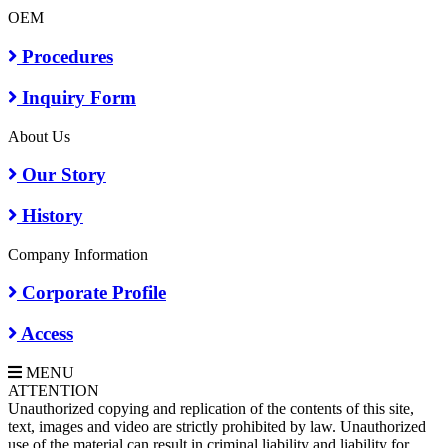
OEM
Procedures
Inquiry Form
About Us
Our Story
History
Company Information
Corporate Profile
Access
MENU
A
TTENTION
Unauthorized copying and replication of the contents of this site,
text, images and video are strictly prohibited by law. Unauthorized
use of the material can result in criminal liability and liability for