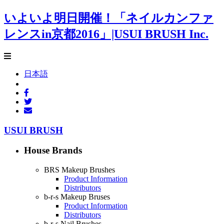
いよいよ明日開催！「ネイルカンファ
レンスin京都2016」|USUI BRUSH Inc.
日本語
USUI BRUSH
House Brands
BRS Makeup Brushes
Product Information
Distributors
b-r-s Makeup Bruses
Product Information
Distributors
b-r-s Nail Brushes