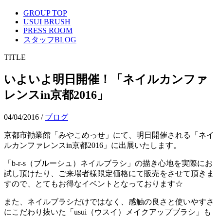
GROUP TOP
USUI BRUSH
PRESS ROOM
スタッフBLOG
TITLE
いよいよ明日開催！「ネイルカンファ
レンスin京都2016」
04/04/2016
/
ブログ
京都市勧業館「みやこめっせ」にて、明日開催される「ネイ
ルカンファレンスin京都2016」に出展いたします。
「b-r-s（ブルーシュ）ネイルブラシ」の描き心地を実際にお
試し頂けたり、ご来場者様限定価格にて販売をさせて頂きま
すので、とてもお得なイベントとなっております☆
また、ネイルブラシだけではなく、感触の良さと使いやすさ
にこだわり抜いた「usui（ウスイ）メイクアップブラシ」も