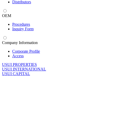
Distributors
OEM
Procedures
Inquiry Form
Company Information
Corporate Profile
Access
U
SUI PROPERTIES
U
SUI INTERNATIONAL
U
SUI CAPITAL