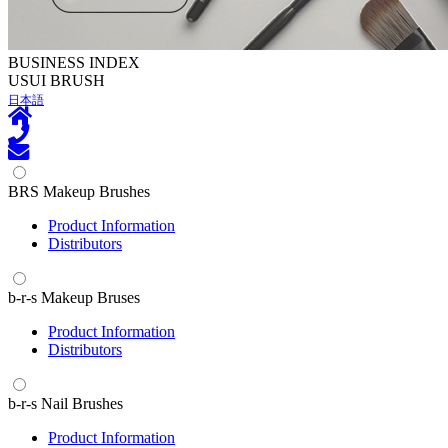
BUSINESS INDEX
U
SUI BRUSH
日本語
BRS Makeup Brushes
Product Information
Distributors
b-r-s Makeup Bruses
Product Information
Distributors
b-r-s Nail Brushes
Product Information